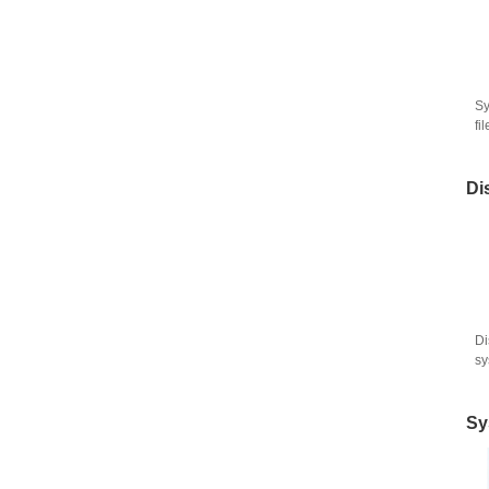
Sy
fi
po
l'
Di
Di
sy
ré
co
Sy