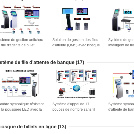
stème de gestion antichoc
Solution de gestion des files
Système de ges
 file d'attente de billet
d'attente (QMS) avec kiosque
intelligent de fi
à écran tactile et unité
langue multiple
d'affichage à LED
terminal appelan
stème de file d'attente de banque
(17)
mbre symbolique résistant
Système d'appel de 17
Système symboli
 la poussière LED avec la
pouces de nombre sans fil
d'attente de ba
ntre- machine de système
antipoussière d'intérieur de
gestion de nom
 billet de file d'attente
file d'attente
multimédia intel
affichage de nombre
interactifs
iosque de billets en ligne
(13)