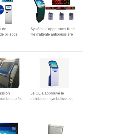
l de
Système d'appel sans fil de
 billet de
file d'attente antipoussière
e file
d'imprimante de billet de
l de
nombre
stème
bolique
ession
Le CE a approuvé le
nombre de file
distributeur symbolique de
nse luminosité
billet de nombre de système
 automatique
de file d'attente d'écran tactile
d'IR avec l'imprimante
thermique