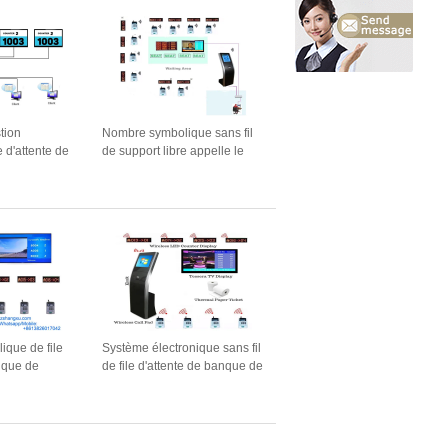
tion
Nombre symbolique sans fil
le d'attente de
de support libre appelle le
 avec le
système de gestion de file
t virtuel
d'attente avec le kiosque de
file d'attente
que de file
Système électronique sans fil
nque de
de file d'attente de banque de
bre de
19 pouces d'installation facile
ligents
d'Open Source