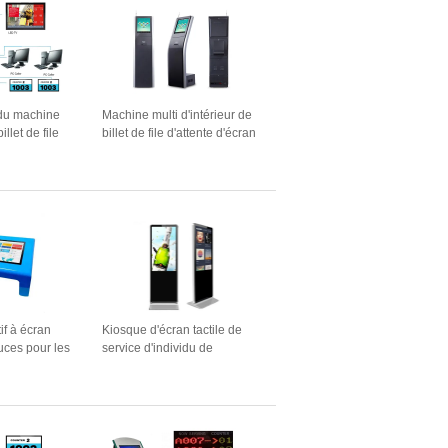
idu machine
Machine multi d'intérieur de
llet de file
billet de file d'attente d'écran
tributeur de
tactile de langue
ue de nombre
our le
de banque
if à écran
Kiosque d'écran tactile de
ouces pour les
service d'individu de
e
Windows de lobby de 43
pouces