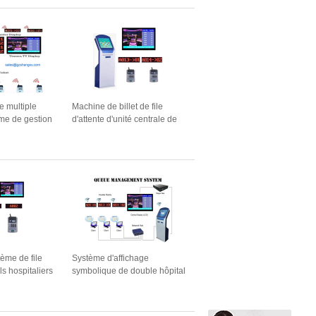
es transferts
de multiple
Machine de billet de file
ème de gestion
d'attente d'unité centrale de
ente
traitement de Dual Core
compteur
2.41GHZ de banque de
istaux liquides
multiple service
tème de file
Système d'affichage
ls hospitaliers
symbolique de double hôpital
té et la
symbolique thermique
s soins de
d'imprimante de la CE