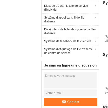
Sy
Kiosque d'écran tactile de service
d'individu
Système d'appel sans fil de file
d'attente
Distributeur de billet de système de file
d'attente
Sy
cl
Système de feedback de la clientèle
bi
Système d'étiquetage de file d'attente
de
de centre de service
Sy
Je suis en ligne une discussion
en ligne
Sy
sy
no
Contact
sy