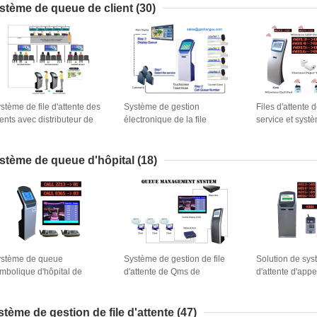
billets
programmée et l
stème de queue de client
(30)
d'opérateurs
stème de file d'attente des
Système de gestion
Files d'attente 
ients avec distributeur de
électronique de la file
service et syst
llets et affichage du numéro
d'attente
futé de file d'att
 jeton
d'affichage de 
d'affichage à cr
stème de queue d'hôpital
(18)
de refuges
stème de queue
Système de gestion de file
Solution de sys
mbolique d'hôpital de
d'attente de Qms de
d'attente d'appe
mbre de garantie de 1 an
pharmacie de clinique
pour la commodi
d'hôpital de SX-QTK171
rapidité dans le
220V
santé
stème de gestion de file d'attente
(47)