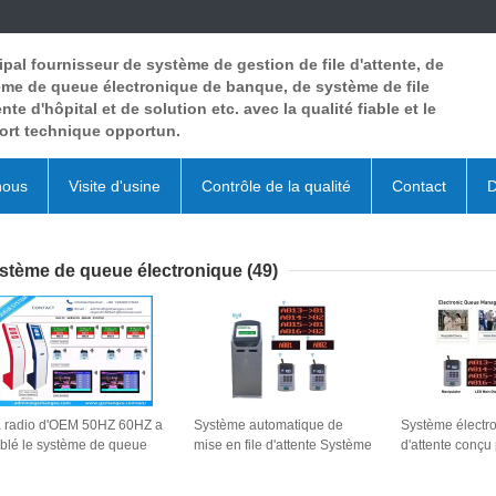
ipal fournisseur de système de gestion de file d'attente, de
me de queue électronique de banque, de système de file
ente d'hôpital et de solution etc. avec la qualité fiable et le
ort technique opportun.
nous
Visite d'usine
Contrôle de la qualité
Contact
D
stème de queue électronique
(49)
 radio d'OEM 50HZ 60HZ a
Système automatique de
Système électro
blé le système de queue
mise en file d'attente Système
d'attente conçu 
ectronique pour la banque
d'appel avec affichage LED
files d'attente 
dot matrix et distributeur de
la distribution d