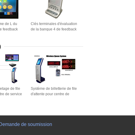
me de L du
Clés terminales d'évaluation
de feedback
de la banque 4 de feedback
 10 pouces
de la clientèle d'USB
évaluant l'affichage
)
etage de file
Système de billetterie de file
tre de service
d'attente pour centre de
minosité QMS
service LCD 17 pouces
Demande de soumission