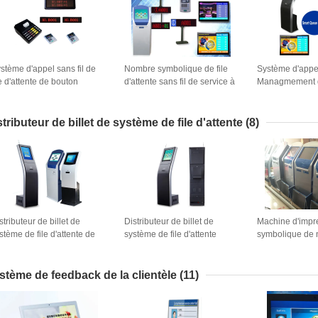
stème d'appel sans fil de
Nombre symbolique de file
Système d'appe
le d'attente de bouton
d'attente sans fil de service à
Managmement de
ussoir de service de
la clientèle de banque
banque/hôpital d
hôpital 4
appelant et système
d'attente sans fi
d'affichage
distributeur sy
stributeur de billet de système de file d'attente
(8)
d'affichage sym
stributeur de billet de
Distributeur de billet de
Machine d'impr
stème de file d'attente de
système de file d'attente
symbolique de 
sistance à l'impact de
d'écran tactile de PC de 6
d'attente d'inte
ntact d'IR
ports USB
de distributeur
de billet
stème de feedback de la clientèle
(11)