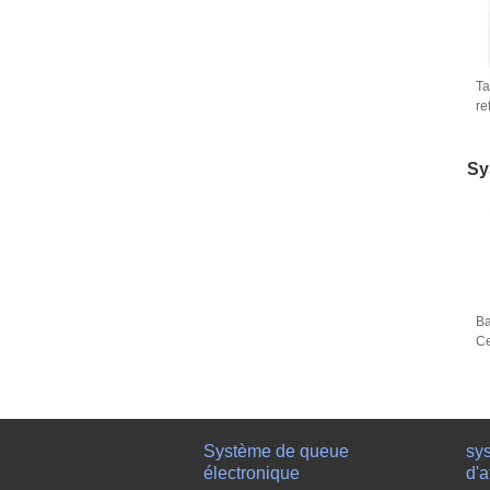
Ta
re
d'
po
Sy
Ba
Ce
Ti
Système de queue
sys
électronique
d'a