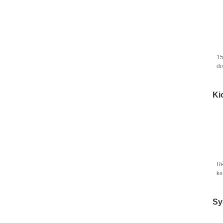
15
di
sy
d'
Ki
Ré
ki
se
Sy