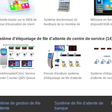
blette basée sur le WEB de
Système électronique de
Mémoire en for
tour d'évaluation de client
feedback de la clientèle de
dispositif 8GB 
écran tactile de 10,1
bouton du port USB 4
de la clientèle
uces de banque
heureux ou pas dispositif
stème d'étiquetage de file d'attente de centre de service
(14
nk/Hospital/Clinic Service
Preuve d'éraflure système
Système d'étiqu
nter Counter QMS Queue
d'étiquetage de file d'attente
d'attente de cen
cketing System
de centre de service de 17
de l'intense lu
pouces
tème de gestion de file
Système de file d'attente de
ttente
banque