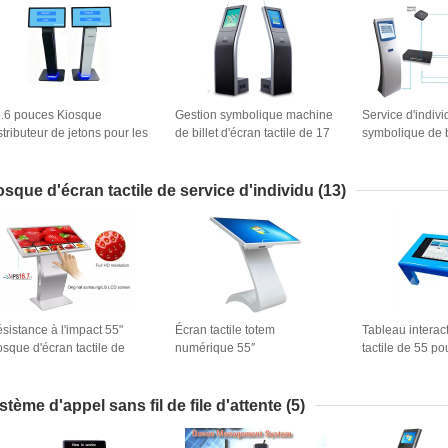
.6 pouces Kiosque
Gestion symbolique machine
Service d'indiv
stributeur de jetons pour les
de billet d'écran tactile de 17
symbolique de bi
stèmes de gestion de file
pouces
d'attente de dis
attente
billet de kiosq
de 19 pouces p
osque d'écran tactile de service d'individu
(13)
gouvernement 
sistance à l'impact 55"
Écran tactile totem
Tableau interact
osque d'écran tactile de
numérique 55′′
tactile de 55 p
rvice d'individu
salles de class
stème d'appel sans fil de file d'attente
(5)