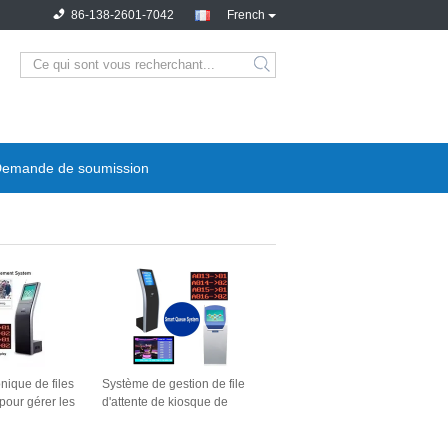
86-138-2601-7042
French
emande de soumission
nique de files
Système de gestion de file
pour gérer les
d'attente de kiosque de
multiples avec
service d'individu avec
e billets
l'imprimante thermique