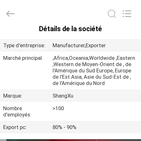
Guangzhou
ShangXu
Technology
Co.,Ltd.
All
Rights
Reserved.
Détails de la société
Developed
MAISON
by
ECER
Type d'entreprise:
Manufacturer,Exporter
PRODUITS
Marché principal:
,Africa,Oceania,Worldwide ,Eastern
,Western de Moyen-Orient de , de
l'Amérique du Sud Europe, Europe
AU
de l'Est Asia, Asie du Sud-Est de ,
SUJET
de l'Amérique du Nord
DE
Marque:
ShangXu
NOUS
Nombre
>100
d'employés:
VISITE
Export pc:
80% - 90%
D'USINE