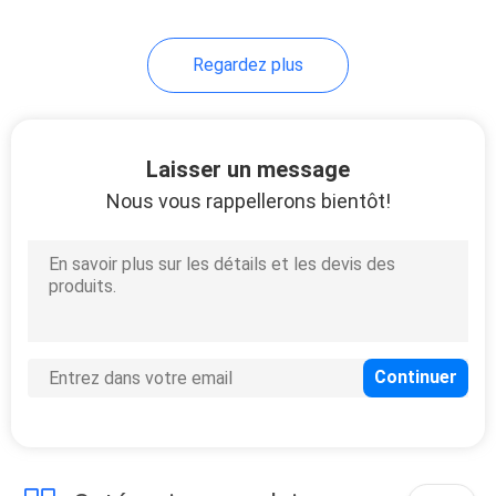
8
Regardez plus
Distributeur de billet
de système de file
d'attente
Laisser un message
Nous vous rappellerons bientôt!
11
Système de
feedback de la
clientèle