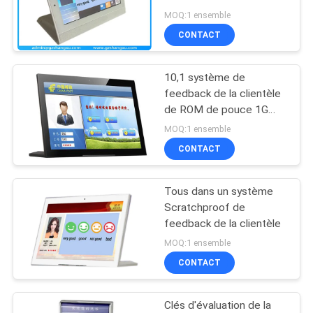
de 7 pouces
PLAN
MOQ:1 ensemble
CONTACT
DU
20
SITE
Système de file
10,1 système de
feedback de la clientèle
d'attente de banque
PRIVACY
de ROM de pouce 1G
RAM 8G
POLICY
MOQ:1 ensemble
CONTACT
Tous dans un système
16
Scratchproof de
Quiosque de billets
feedback de la clientèle
MOQ:1 ensemble
en ligne
CONTACT
Clés d'évaluation de la