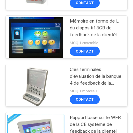
CONTACT
CONTRÔLE
Mémoire en forme de L
DE
21
du dispositif 8GB de
QUALITÉ
feedback de la clientèle
Système de queue
10 pouces
MOQ:1 ensemble
d'hôpital
CONTACTEZ-
CONTACT
NOUS
Clés terminales
d'évaluation de la banque
NOUVELLES
4 de feedback de la
50
clientèle d'USB évaluant
MOQ:1 morceau
l'affichage
système de gestion
DEMANDEZ
CONTACT
UNE
de file d'attente
Rapport basé sur le WEB
CITATION
de la CE système de
feedback de la clientèle