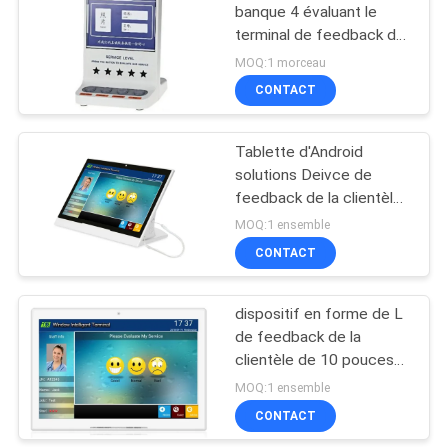
banque 4 évaluant le
terminal de feedback de
16
la clientèle d'affichage
MOQ:1 morceau
Kiosque d'écran
CONTACT
tactile de service
Tablette d'Android
d'individu
solutions Deivce de
feedback de la clientèle
de 10 pouces
MOQ:1 ensemble
CONTACT
5
Système d'appel
dispositif en forme de L
de feedback de la
sans fil de file
clientèle de 10 pouces
d'attente
de la mémoire 8GB
MOQ:1 ensemble
CONTACT