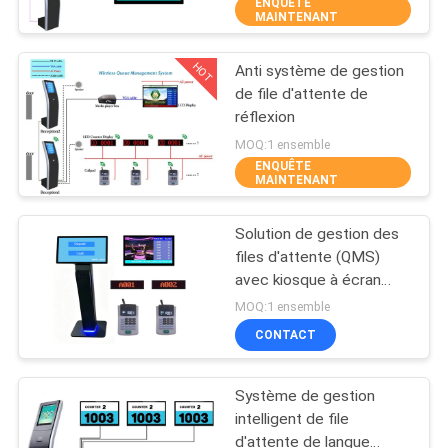
ENQUÊTE
MAINTENANT
CONTRÔLE
HOT
Anti système de gestion
DE
21
de file d'attente de
QUALITÉ
réflexion
Système de queue
MOQ:1 ensemble
d'hôpital
ENQUÊTE
CONTACTEZ-
MAINTENANT
NOUS
Solution de gestion des
files d'attente (QMS)
NOUVELLES
avec kiosque à écran
50
tactile et unité
MOQ:1 ensemble
d'affichage à LED
système de gestion
DEMANDEZ
CONTACT
UNE
de file d'attente
Système de gestion
CITATION
intelligent de file
d'attente de langue