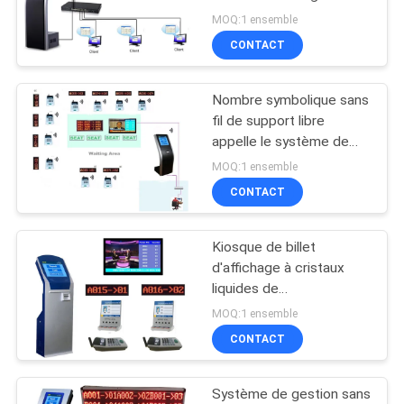
multiple avec le terminal
PLAN
MOQ:1 ensemble
appelant virtuel
CONTACT
DU
20
SITE
Système de file
Nombre symbolique sans
fil de support libre
d'attente de banque
PRIVACY
appelle le système de
gestion de file d'attente
POLICY
MOQ:1 ensemble
avec le kiosque de file
CONTACT
d'attente
Kiosque de billet
16
d'affichage à cristaux
Quiosque de billets
liquides de
banque/gouvernement le
MOQ:1 ensemble
en ligne
contre- a basé le
CONTACT
système de gestion de
file d'attente
Système de gestion sans