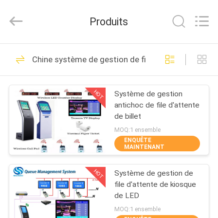
2026
Guangzhou
ShangXu
Produits
Technology
Co.,Ltd.
All
Rights
Reserved.
MAISON
52
Developed
Chine système de gestion de file d'attente
by
ECER
Système de queue
PRODUITS
électronique
HOT
Système de gestion
antichoc de file d'attente
AU
de billet
SUJET
MOQ:1 ensemble
ENQUÊTE
DE
MAINTENANT
33
NOUS
Système de queue
HOT
Système de gestion de
file d'attente de kiosque
VISITE
de client
de LED
D'USINE
MOQ:1 ensemble