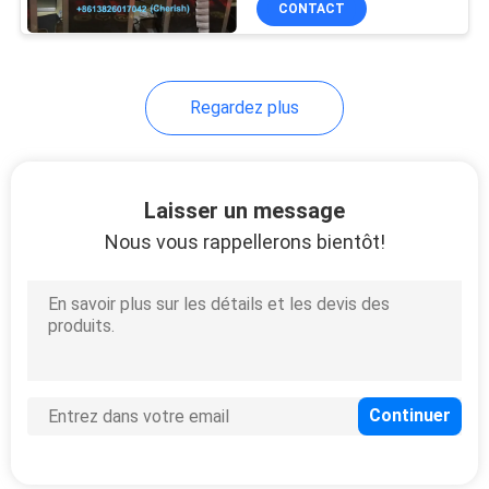
CONTACT
17
Système
d'étiquetage de file
Regardez plus
d'attente de centre
de service
Laisser un message
Nous vous rappellerons bientôt!