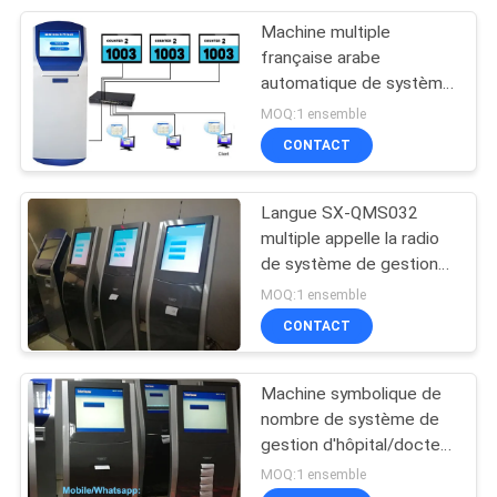
Machine multiple
8
française arabe
Distributeur de billet
automatique de système
de gestion de file
MOQ:1 ensemble
de système de file
d'attente de langue de la
CONTACT
Russie etc.
d'attente
Langue SX-QMS032
multiple appelle la radio
de système de gestion
11
de file d'attente de
MOQ:1 ensemble
Système de
solution de la voix QMS
CONTACT
feedback de la
Machine symbolique de
clientèle
nombre de système de
gestion d'hôpital/docteur
Room Patient Queue de
MOQ:1 ensemble
clinique