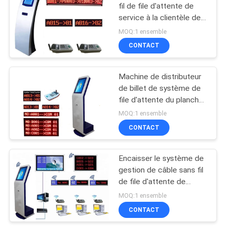
fil de file d'attente de
service à la clientèle de
16
banque avec l'imprimante
MOQ:1 ensemble
thermique de 80mm
Kiosque d'écran
CONTACT
tactile de service
Machine de distributeur
d'individu
de billet de système de
file d'attente du plancher
SX-QTK181
MOQ:1 ensemble
CONTACT
5
Système d'appel
Encaisser le système de
gestion de câble sans fil
sans fil de file
de file d'attente de
d'attente
distributeur de billet de
MOQ:1 ensemble
file d'attente
CONTACT