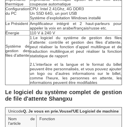
thermique
coupeuse automatique
Configuration
CPU: Intel 2.41Ghz, 4G DDR3
du PC
Un SSD 64G, un port USB
Système d'exploitation Windows installé
Le Président
Amplificateur intégré et 2 haut-parleurs pour
appeler la voix en arabe/français/russe etc.
Énergie
110 V à 240 V
1.Le logiciel du système de gestion des files
d'attente: contrôle et gestion des files d'attente,
Système de
peut réaliser la fonction d'appel multilingue et de
gestion des
traduction multilingue,et peut réaliser la fonction
files d'attente
statistique de rapport
2.L'interface et la langue et le format du billet
peuvent être personnalisés, et vous pouvez ajouter
un logo ou d'autres informations sur le billet,
comme l'heure, les personnes en attente, les
informations peuvent être modifiables
Le logiciel du système complet de gestion
de file d'attente Shangxu
Unicode
Q. Je vous en prie.
Vous
e
l'UE
Logiciel de machine
Nom de
Fonction
l'article