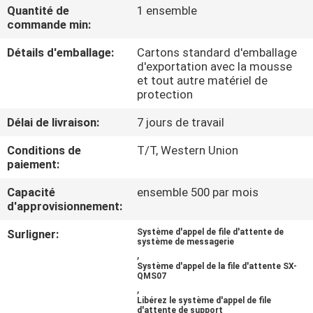
Quantité de
1 ensemble
commande min:
CONTRÔLE
Détails d'emballage:
Cartons standard d'emballage
DE
d'exportation avec la mousse
QUALITÉ
et tout autre matériel de
protection
CONTACTEZ-
Délai de livraison:
7 jours de travail
NOUS
Conditions de
T/T, Western Union
paiement:
NOUVELLES
Capacité
ensemble 500 par mois
d'approvisionnement:
Surligner:
Système d'appel de file d'attente de
DEMANDEZ
système de messagerie
,
UNE
Système d'appel de la file d'attente SX-
QMS07
CITATION
,
Libérez le système d'appel de file
d'attente de support