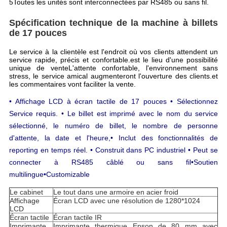
5Toutes les unités sont interconnectées par RS485 ou sans fil.
Spécification technique de la machine à billets
de 17 pouces
Le service à la clientèle est l'endroit où vos clients attendent un
service rapide, précis et confortable.est le lieu d'une possibilité
unique de venteL'attente confortable, l'environnement sans
stress, le service amical augmenteront l'ouverture des clients.et
les commentaires vont faciliter la vente.
• Affichage LCD à écran tactile de 17 pouces • Sélectionnez
Service requis. • Le billet est imprimé avec le nom du service
sélectionné, le numéro de billet, le nombre de personne
d'attente, la date et l'heure,• Inclut des fonctionnalités de
reporting en temps réel. • Construit dans PC industriel • Peut se
connecter à RS485 câblé ou sans fil
•Soutien
multilingue
•Customizable
Le cabinet
Le tout dans une armoire en acier froid
Affichage
Écran LCD avec une résolution de 1280*1024
LCD
Écran tactile
Écran tactile IR
Imprimante
Imprimante thermique Epson de 80 mm avec