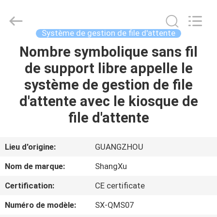
2026
Guangzhou
ShangXu
Technology
Co.,Ltd.
Système de gestion de file d'attente
All
Rights
Reserved.
Nombre symbolique sans fil
MAISON
Developed
by
de support libre appelle le
ECER
PRODUITS
système de gestion de file
d'attente avec le kiosque de
AU
file d'attente
SUJET
DE
Lieu d'origine:
GUANGZHOU
NOUS
Nom de marque:
ShangXu
Certification:
CE certificate
VISITE
Numéro de modèle:
SX-QMS07
D'USINE