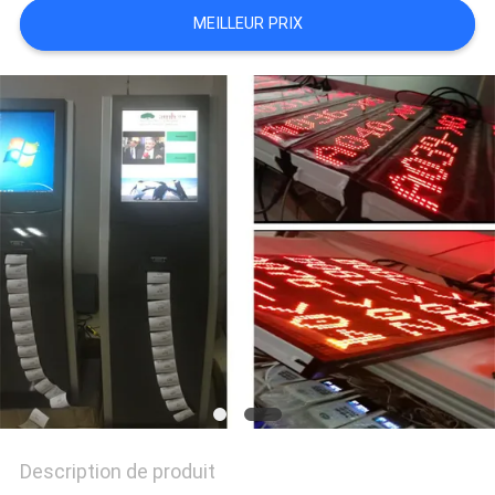
PLAN
MEILLEUR PRIX
DU
SITE
PRIVACY
POLICY
Description de produit