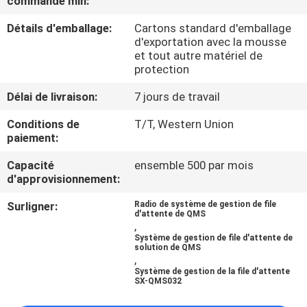
commande min:
Détails d'emballage:
Cartons standard d'emballage
CONTRÔLE
d'exportation avec la mousse
DE
et tout autre matériel de
protection
QUALITÉ
Délai de livraison:
7 jours de travail
CONTACTEZ-
Conditions de
T/T, Western Union
paiement:
NOUS
Capacité
ensemble 500 par mois
d'approvisionnement:
NOUVELLES
Surligner:
Radio de système de gestion de file
d'attente de QMS
,
DEMANDEZ
Système de gestion de file d'attente de
solution de QMS
UNE
,
Système de gestion de la file d'attente
CITATION
SX-QMS032