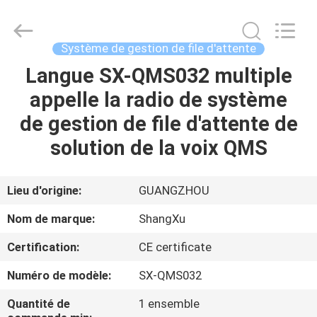
2026
Guangzhou
ShangXu
Technology
Co.,Ltd.
Système de gestion de file d'attente
All
Rights
Reserved.
Langue SX-QMS032 multiple
MAISON
Developed
by
appelle la radio de système
ECER
PRODUITS
de gestion de file d'attente de
solution de la voix QMS
AU
SUJET
Lieu d'origine:
GUANGZHOU
DE
Nom de marque:
ShangXu
NOUS
Certification:
CE certificate
Numéro de modèle:
SX-QMS032
VISITE
D'USINE
Quantité de
1 ensemble