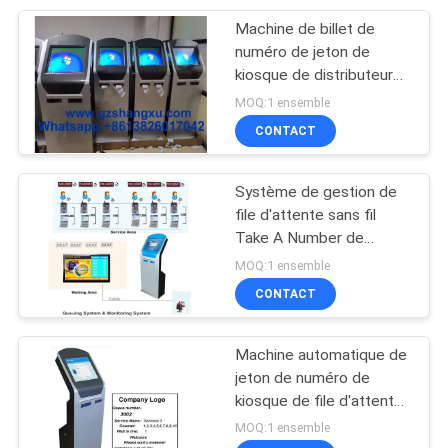
Machine de billet de
8
numéro de jeton de
Distributeur de billet
kiosque de distributeur
de billet de système de
MOQ:1 ensemble
de système de file
gestion de file d'attente
CONTACT
d'écran tactile d'IR
d'attente
Système de gestion de
file d'attente sans fil
Take A Number de
11
banque/hôpital Q System
MOQ:1 ensemble
Système de
Ticket Machine
CONTACT
feedback de la
Machine automatique de
clientèle
jeton de numéro de
kiosque de file d'attente
de distributeur de billet
MOQ:1 ensemble
de gestion de file