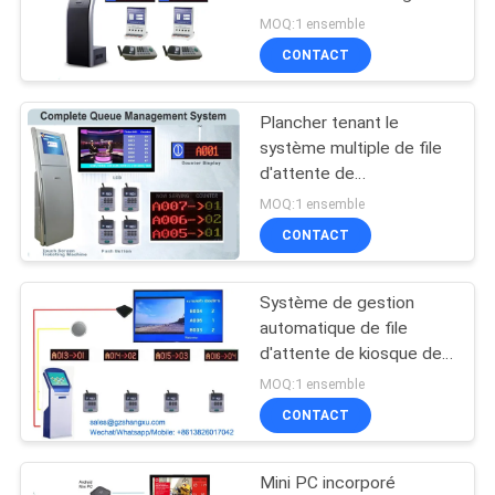
de 17 pouces
PLAN
MOQ:1 ensemble
CONTACT
DU
20
SITE
Système de file
Plancher tenant le
système multiple de file
d'attente de banque
PRIVACY
d'attente de
restaurant/université de
POLICY
MOQ:1 ensemble
gestion d'affichage
CONTACT
Système de gestion
16
automatique de file
Quiosque de billets
d'attente de kiosque de
distributeur de billet
MOQ:1 ensemble
en ligne
CONTACT
Mini PC incorporé