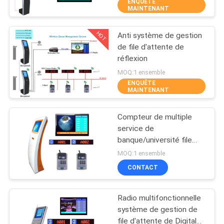
ENQUÊTE
MAINTENANT
CONTRÔLE
HOT
Anti système de gestion
DE
21
de file d'attente de
QUALITÉ
réflexion
Système de queue
MOQ:1 ensemble
d'hôpital
ENQUÊTE
CONTACTEZ-
MAINTENANT
NOUS
Compteur de multiple
service de
NOUVELLES
banque/université file
50
d'attente de banque de
MOQ:1 ensemble
17 pouces étiquetant le
système de gestion
DEMANDEZ
CONTACT
système de gestion
UNE
de file d'attente
Radio multifonctionnelle
CITATION
système de gestion de
file d'attente de Digital