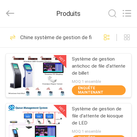
2026
Guangzhou
ShangXu
Produits
Technology
Co.,Ltd.
All
Rights
Reserved.
MAISON
52
Developed
Chine système de gestion de file d'attente
by
ECER
Système de queue
PRODUITS
électronique
HOT
Système de gestion
antichoc de file d'attente
AU
de billet
SUJET
MOQ:1 ensemble
ENQUÊTE
DE
MAINTENANT
33
NOUS
Système de queue
HOT
Système de gestion de
file d'attente de kiosque
VISITE
de client
de LED
D'USINE
MOQ:1 ensemble