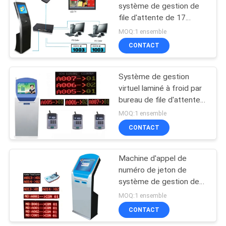
système de gestion de
file d'attente de 17
16
pouces pour des
MOQ:1 ensemble
hôpitaux de cliniques
Kiosque d'écran
CONTACT
tactile de service
Système de gestion
d'individu
virtuel laminé à froid par
bureau de file d'attente
de visiteur de l'acier QMS
MOQ:1 ensemble
de banque
CONTACT
5
Système d'appel
Machine d'appel de
numéro de jeton de
sans fil de file
système de gestion de
d'attente
file d'attente de kiosque
MOQ:1 ensemble
d'écran tactile d'hôpital
CONTACT
de télécom de banque