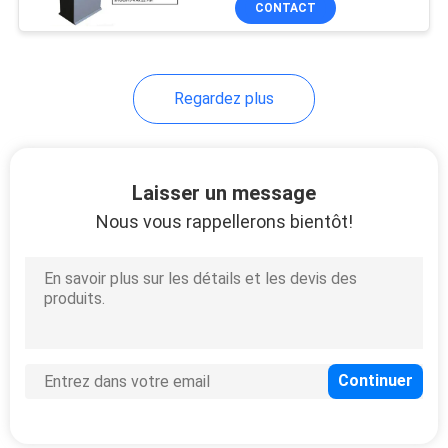
CONTACT
17
d'attente avec la double
imprimante
Système
d'étiquetage de file
Regardez plus
d'attente de centre
de service
Laisser un message
Nous vous rappellerons bientôt!