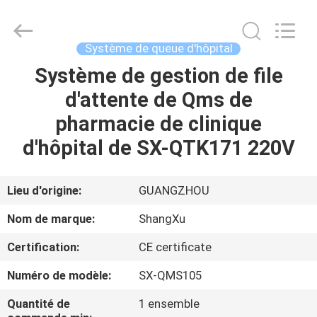
ShangXu
Technology
Co.,Ltd.
All
Rights
Système de queue d'hôpital
Reserved.
Developed
Système de gestion de file
MAISON
by
ECER
d'attente de Qms de
PRODUITS
pharmacie de clinique
d'hôpital de SX-QTK171 220V
AU
SUJET
Lieu d'origine:
GUANGZHOU
DE
Nom de marque:
ShangXu
NOUS
Certification:
CE certificate
Numéro de modèle:
SX-QMS105
VISITE
D'USINE
Quantité de
1 ensemble