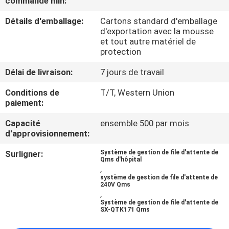
commande min:
Détails d'emballage:
Cartons standard d'emballage
CONTRÔLE
d'exportation avec la mousse
DE
et tout autre matériel de
protection
QUALITÉ
Délai de livraison:
7 jours de travail
CONTACTEZ-
Conditions de
T/T, Western Union
paiement:
NOUS
Capacité
ensemble 500 par mois
d'approvisionnement:
NOUVELLES
Surligner:
Système de gestion de file d'attente de
Qms d'hôpital
,
DEMANDEZ
système de gestion de file d'attente de
240V Qms
UNE
,
Système de gestion de file d'attente de
CITATION
SX-QTK171 Qms