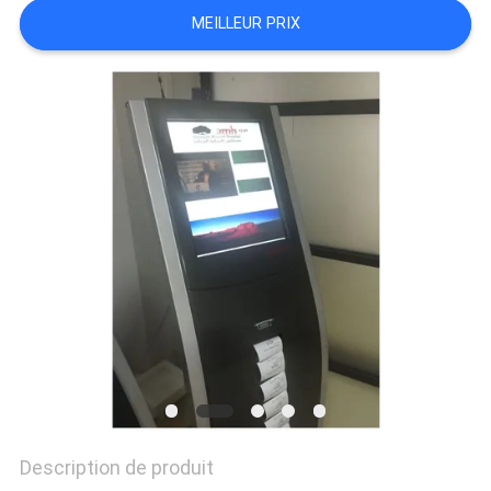
PLAN
MEILLEUR PRIX
DU
SITE
PRIVACY
POLICY
Description de produit