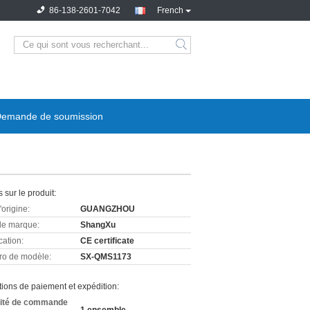
86-138-2601-7042
French
emande de soumission
s sur le produit:
'origine:
GUANGZHOU
e marque:
ShangXu
cation:
CE certificate
o de modèle:
SX-QMS1173
ions de paiement et expédition:
ité de commande