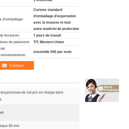
1 ensemble
Cartons standard
d'emballage d'exportation
ls d'emballage:
avec la mousse et tout
autre matériel de protection
de livraison:
7 jours de travail
tions de paiement:
T/T, Western Union
ité
ensemble 500 par mois
rovisionnement:
Contact
rançais/russe.etc est pris en charge dans
s
oid
mique 80 mm