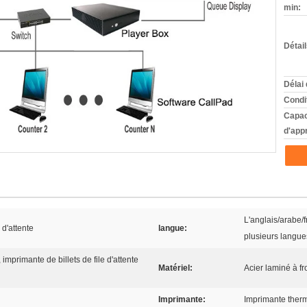
min:
Détai
Délai 
Condi
Capac
d'app
L'anglais/arabe/f
 d'attente
langue:
plusieurs langue
, imprimante de billets de file d'attente
Matériel:
Acier laminé à fr
Imprimante:
Imprimante ther