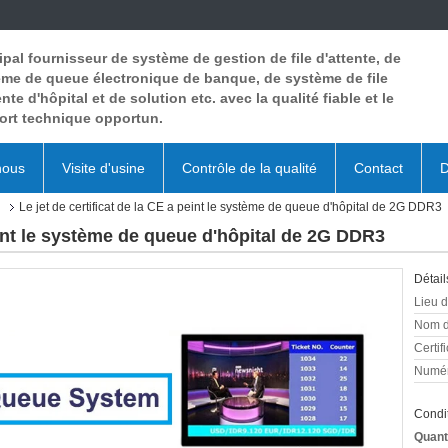
ipal fournisseur de système de gestion de file d'attente, de
me de queue électronique de banque, de système de file
ente d'hôpital et de solution etc. avec la qualité fiable et le
ort technique opportun.
nous
Visite d'usine
Contrôle de la qualité
Contact
D
l
Le jet de certificat de la CE a peint le système de queue d'hôpital de 2G DDR3
peint le système de queue d'hôpital de 2G DDR3
Détail
Lieu d
Nom d
Certifi
Numér
Condit
Quant