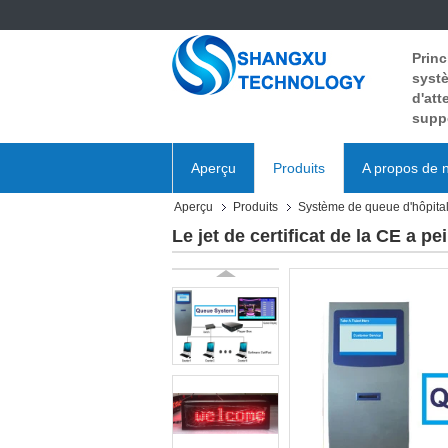
Princ
systè
d'att
supp
Aperçu
Produits
A propos de 
Aperçu
Produits
Système de queue d'hôpita
Le jet de certificat de la CE a 