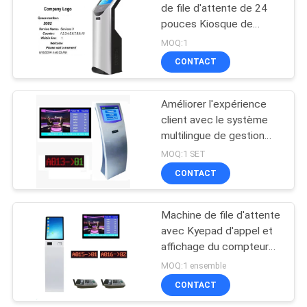
de file d'attente de 24
pouces Kiosque de
16
billets avec imprimante
MOQ:1
thermique de 80 mm
Kiosque d'écran
CONTACT
tactile de service
Améliorer l'expérience
d'individu
client avec le système
multilingue de gestion
des files d'attente et le
MOQ:1 SET
système intégré de
CONTACT
5
rapports
Système d'appel
Machine de file d'attente
avec Kyepad d'appel et
sans fil de file
affichage du compteur
d'attente
LED et affichage des
MOQ:1 ensemble
informations de file
CONTACT
d'attente