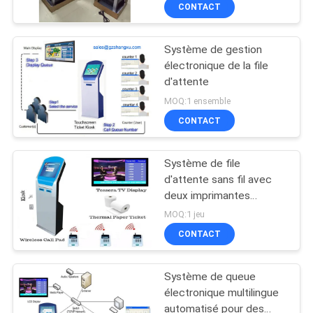
CONTACT
CONTRÔLE
Système de gestion
DE
21
électronique de la file
QUALITÉ
d'attente
Système de queue
MOQ:1 ensemble
d'hôpital
CONTACTEZ-
CONTACT
NOUS
Système de file
d'attente sans fil avec
NOUVELLES
deux imprimantes
50
thermiques de 80 mm
MOQ:1 jeu
système de gestion
DEMANDEZ
CONTACT
UNE
de file d'attente
Système de queue
CITATION
électronique multilingue
automatisé pour des