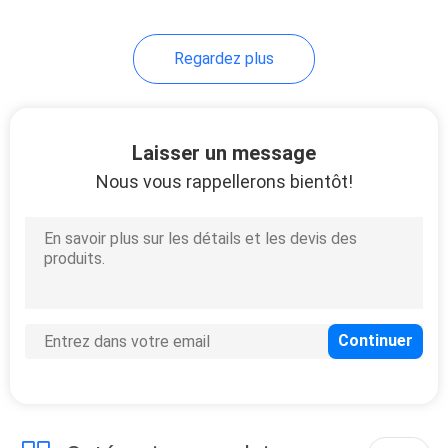
8
Regardez plus
Distributeur de billet
de système de file
d'attente
Laisser un message
Nous vous rappellerons bientôt!
11
Système de
feedback de la
clientèle