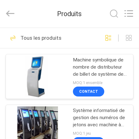
Guangzhou
ShangXu
Technology
Produits
Co.,Ltd.
All
Rights
Reserved.
Developed
MAISON
52
by
Tous les produits
ECER
Système de queue
PRODUITS
électronique
Machine symbolique de
nombre de distributeur
AU
de billet de système de
SUJET
file d'attente d'écran
MOQ:1 ensemble
tactile de 19 pouces IR
DE
CONTACT
33
NOUS
Système de queue
Système informatisé de
gestion des numéros de
VISITE
de client
jetons avec machine à
distribuer des jetons
D'USINE
MOQ:1 jeu