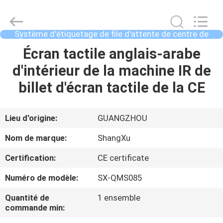
2026
Guangzhou
ShangXu
Technology
Co.,Ltd.
Système d'étiquetage de file d'attente de centre de
All
service
Rights
Reserved.
MAISON
Écran tactile anglais-arabe
Developed
by
d'intérieur de la machine IR de
ECER
PRODUITS
billet d'écran tactile de la CE
AU
Lieu d'origine:
GUANGZHOU
SUJET
Nom de marque:
ShangXu
DE
Certification:
CE certificate
NOUS
Numéro de modèle:
SX-QMS085
VISITE
Quantité de
1 ensemble
commande min:
D'USINE