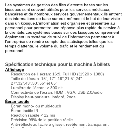
Les systèmes de gestion des files d'attente basés sur les
kiosques sont souvent utilisés pour les services médicaux,
bancaires et de nombreux services gouvernementaux.Ils entrent
des informations de base sur eux-mêmes et le but de leur visite
dans un kiosque.L'information est organisée et présentée au
personnel pour permettre une réponse plus rapide du service à
la clientèle.Les systèmes basés sur des kiosques comprennent
également un système de suivi de l'information permettant à
l'entreprise de rendre compte des statistiques telles que les
temps d'attente, le volume du trafic et le rendement du
personnel.
Spécification technique pour la machine à billets
Affichage
Résolution de l' écran: 16:9, Full HD ((1920 x 1080)
Taille de l'écran: 15", 17", 19",21.5′′,24′′
27",32",43",50",55" et 65"
Lumière de l'écran: > 300 nit
Connectivité de l'écran: HDMI, VGA, USB 2.0Audio
Display haut-parleurs: intégré, 2nos
Écran tactile
Écran mono- ou multi-touch
Écran tactile IR
Réaction rapide < 12 ms
Précision 99% de la position réelle
Anti-réflecteur, facile à glisser, revêtement transparent