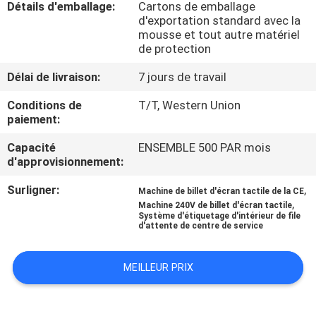
Détails d'emballage:
Cartons de emballage
d'exportation standard avec la
CONTRÔLE
mousse et tout autre matériel
de protection
DE
Délai de livraison:
7 jours de travail
QUALITÉ
Conditions de
T/T, Western Union
paiement:
CONTACTEZ-
Capacité
ENSEMBLE 500 PAR mois
NOUS
d'approvisionnement:
Surligner:
,
NOUVELLES
Machine de billet d'écran tactile de la CE
,
Machine 240V de billet d'écran tactile
Système d'étiquetage d'intérieur de file
d'attente de centre de service
DEMANDEZ
UNE
MEILLEUR PRIX
CITATION