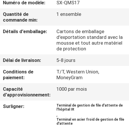
Numéro de modèle:
SX-QMS17
CONTRÔLE
Quantité de
1 ensemble
commande min:
DE
Détails d'emballage:
Cartons de emballage
QUALITÉ
d'exportation standard avec la
mousse et tout autre matériel
de protection
CONTACTEZ-
NOUS
Délai de livraison:
5-8 jours
Conditions de
T/T, Western Union,
paiement:
MoneyGram
NOUVELLES
Capacité
1000 par mois
d'approvisionnement:
DEMANDEZ
Surligner:
Terminal de gestion de file d'attente de
UNE
l'hôpital IR
,
CITATION
Terminal en acier froid de gestion de file
d'attente
,