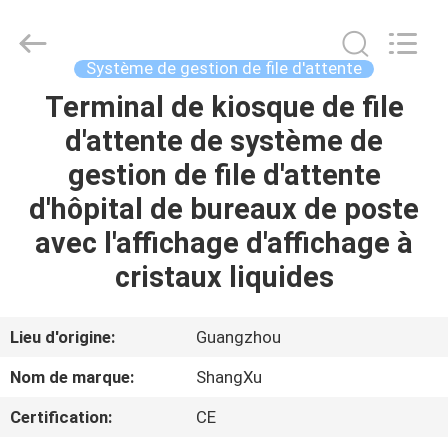
2026
Guangzhou
ShangXu
Technology
Co.,Ltd.
Système de gestion de file d'attente
All
Rights
Reserved.
Terminal de kiosque de file
MAISON
Developed
by
d'attente de système de
ECER
PRODUITS
gestion de file d'attente
d'hôpital de bureaux de poste
AU
avec l'affichage d'affichage à
SUJET
cristaux liquides
DE
NOUS
Lieu d'origine:
Guangzhou
Nom de marque:
ShangXu
VISITE
Certification:
CE
D'USINE