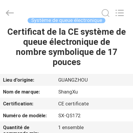
Guangzhou
ShangXu
Technology
Co.,Ltd.
All
Système de queue électronique
Rights
Reserved.
Certificat de la CE système de
MAISON
Developed
by
ECER
queue électronique de
PRODUITS
nombre symbolique de 17
pouces
AU
SUJET
Lieu d'origine:
GUANGZHOU
DE
Nom de marque:
ShangXu
NOUS
Certification:
CE certificate
Numéro de modèle:
SX-QS172
VISITE
D'USINE
Quantité de
1 ensemble