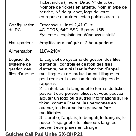
Ticket inclus (Heure, Date, N° de ticket,
Nombre de tickets en attente, Nom et type de
service, N° de guichet, logo de votre
entreprise et autres textes publicitaires...)
Configuration
Processeur : Intel 2,41 GHz
du PC
4G DDR3, 64G SSD, 6 ports USB
Système d'exploitation Windows installé
Haut-parleur
Amplificateur intégré et 2 haut-parleurs
Alimentation
110V-240V
Logiciel de
1. Logiciel de système de gestion des files
système de
d'attente : contrôle et gestion des files
gestion des
d'attente, peut réaliser la fonction d'appel
files d'attente
multilingue et de traduction multilingue, et
peut réaliser la fonction de statistiques de
rapports
2. L'interface, la langue et le format du ticket
peuvent être personnalisés, et vous pouvez
ajouter un logo ou d'autres informations sur le
ticket, comme l'heure, les personnes en
attente, les informations peuvent être
modifiables
3. L'arabe, l'anglais, le bengali, le français, le
russe, l'espagnol, etc. plusieurs langues
peuvent être prises en charge
Guichet C
a
l
l
P
ad
Unité SX-QKP21