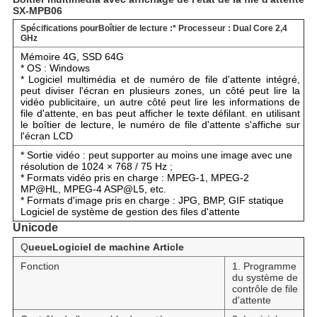
SX-MPB06
Spécifications pour
Boîtier de lecture :
* Processeur : Dual Core 2,4
GHz
Mémoire 4G, SSD 64G
* OS : Windows
* Logiciel multimédia et de numéro de file d'attente intégré,
peut diviser l'écran en plusieurs zones, un côté peut lire la
vidéo publicitaire, un autre côté peut lire les informations de
file d'attente, en bas peut afficher le texte défilant. en utilisant
le boîtier de lecture, le numéro de file d'attente s'affiche sur
l'écran LCD
* Sortie vidéo : peut supporter au moins une image avec une
résolution de 1024 × 768 / 75 Hz ;
* Formats vidéo pris en charge : MPEG-1, MPEG-2
MP@HL, MPEG-4 ASP@L5, etc.
* Formats d'image pris en charge : JPG, BMP, GIF statique
Logiciel de système de gestion des files d'attente
Unicode
Q
u
e
ue
Logiciel de machine
Article
Fonction
1. Programme
du système de
contrôle de file
d'attente