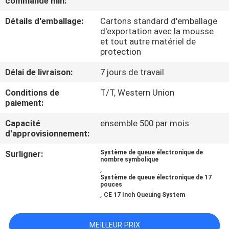
commande min:
Détails d'emballage:
Cartons standard d'emballage
CONTRÔLE
d'exportation avec la mousse
DE
et tout autre matériel de
protection
QUALITÉ
Délai de livraison:
7 jours de travail
CONTACTEZ-
Conditions de
T/T, Western Union
paiement:
NOUS
Capacité
ensemble 500 par mois
d'approvisionnement:
NOUVELLES
Surligner:
Système de queue électronique de
nombre symbolique
,
DEMANDEZ
Système de queue électronique de 17
pouces
UNE
,
CE 17 Inch Queuing System
CITATION
MEILLEUR PRIX