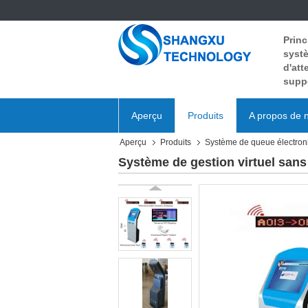
Princ
systè
d'att
supp
Aperçu
Produits
A propos de 
Aperçu
Produits
Système de queue électron
Système de gestion virtuel sans f