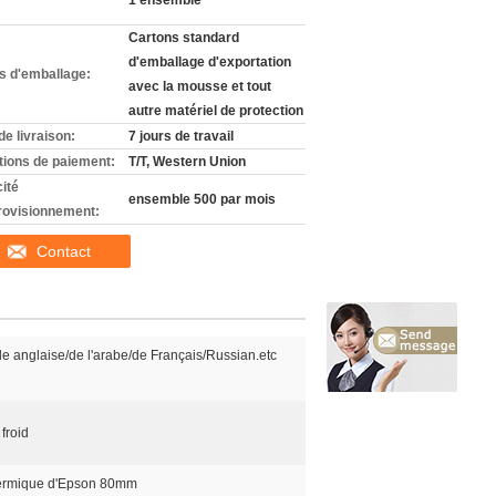
1 ensemble
Cartons standard
d'emballage d'exportation
ls d'emballage:
avec la mousse et tout
autre matériel de protection
de livraison:
7 jours de travail
tions de paiement:
T/T, Western Union
ité
ensemble 500 par mois
rovisionnement:
Contact
e anglaise/de l'arabe/de Français/Russian.etc
froid
hermique d'Epson 80mm