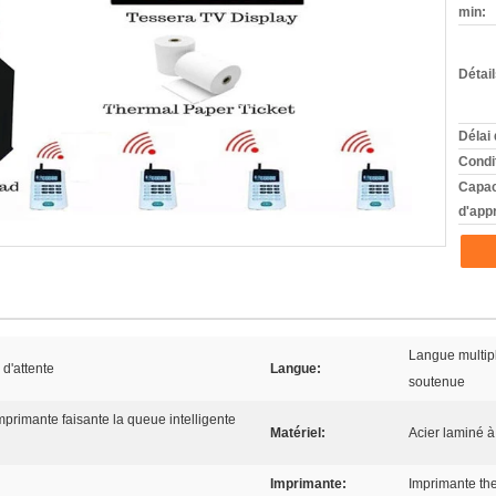
min:
Détai
Délai 
Condi
Capac
d'app
Langue multipl
 d'attente
Langue:
soutenue
imprimante faisante la queue intelligente
Matériel:
Acier laminé à 
Imprimante:
Imprimante t