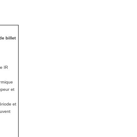
e billet
re IR
ermique
peur et
ériode et
euvent