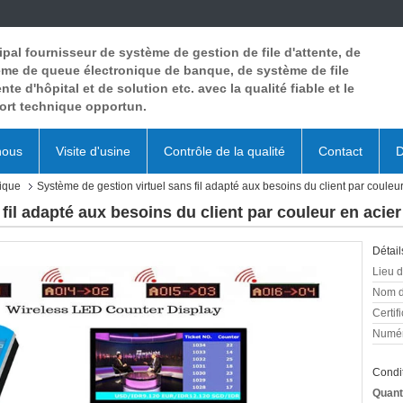
ipal fournisseur de système de gestion de file d'attente, de
me de queue électronique de banque, de système de file
ente d'hôpital et de solution etc. avec la qualité fiable et le
ort technique opportun.
nous
Visite d'usine
Contrôle de la qualité
Contact
D
ique
Système de gestion virtuel sans fil adapté aux besoins du client par couleur 
il adapté aux besoins du client par couleur en acier l
Détail
Lieu d
Nom d
Certifi
Numér
Condit
Quant