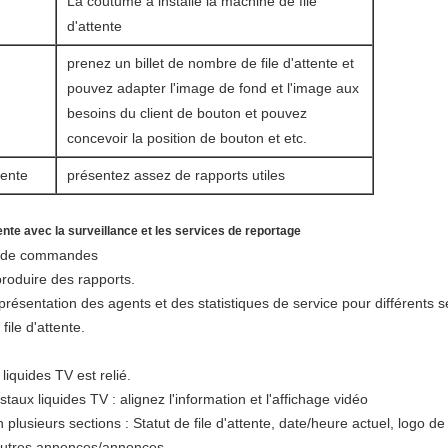
La coutume a installé la machine de file
d'attente
prenez un billet de nombre de file d'attente et
pouvez adapter l'image de fond et l'image aux
besoins du client de bouton et pouvez
concevoir la position de bouton et etc.
tente
présentez assez de rapports utiles
tente avec la surveillance et les services de reportage
e de commandes
roduire des rapports.
ésentation des agents et des statistiques de service pour différents s
file d'attente.
 liquides TV est relié.
taux liquides TV : alignez l'information et l'affichage vidéo
n plusieurs sections : Statut de file d'attente, date/heure actuel, logo 
d'autres annonces/annonces.