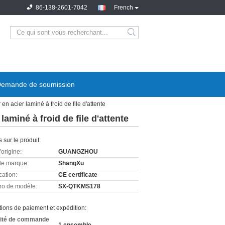
86-138-2601-7042
French
emande de soumission
en acier laminé à froid de file d'attente
aminé à froid de file d'attente
s sur le produit:
'origine:
GUANGZHOU
e marque:
ShangXu
cation:
CE certificate
o de modèle:
SX-QTKMS178
ions de paiement et expédition:
ité de commande