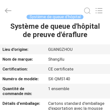
Guangzhou
ShangXu
Technology
Co.,Ltd.
All
Système de queue d'hôpital
Rights
Reserved.
Developed
Système de queue d'hôpital
MAISON
by
ECER
de preuve d'éraflure
PRODUITS
Lieu d'origine:
GUANGZHOU
AU
Nom de marque:
ShangXu
SUJET
Certification:
CE certificate
DE
Numéro de modèle:
SX-QMS140
NOUS
Quantité de
1 ensemble
commande min:
VISITE
Détails d'emballage:
Cartons standard d'emballage
D'USINE
d'exportation avec la mousse