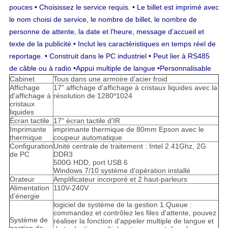
pouces • Choisissez le service requis. • Le billet est imprimé avec
le nom choisi de service, le nombre de billet, le nombre de
personne de attente, la date et l'heure, message d'accueil et
texte de la publicité • Inclut les caractéristiques en temps réel de
reportage. • Construit dans le PC industriel • Peut lier à RS485
de câble ou à radio
•Appui multiple de langue •Personnalisable
Cabinet
Tous dans une armoire d'acier froid
Affichage
17" affichage d'affichage à cristaux liquides avec la
d'affichage à
résolution de 1280*1024
cristaux
liquides
Écran tactile
17" écran tactile d'IR
Imprimante
imprimante thermique de 80mm Epson avec le
thermique
coupeur automatique
Configuration
Unité centrale de traitement : Intel 2.41Ghz, 2G
de PC
DDR3
500G HDD, port USB 6
Windows 7/10 système d'opération installé
Orateur
Amplificateur incorporé et 2 haut-parleurs
Alimentation
110V-240V
d'énergie
logiciel de système de la gestion 1.Queue :
commandez et contrôlez les files d'attente, pouvez
Système de
réaliser la fonction d'appeler multiple de langue et