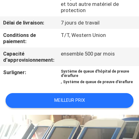
et tout autre matériel de
protection
CONTRÔLE
Délai de livraison:
7 jours de travail
DE
QUALITÉ
Conditions de
T/T, Western Union
paiement:
Capacité
ensemble 500 par mois
CONTACTEZ-
d'approvisionnement:
NOUS
Surligner:
Système de queue d'hôpital de preuve
d'éraflure
,
Système de queue de preuve d'éraflure
NOUVELLES
MEILLEUR PRIX
DEMANDEZ
UNE
CITATION