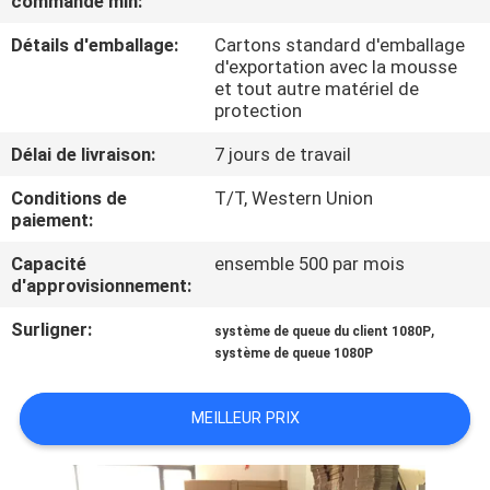
commande min:
Détails d'emballage:
Cartons standard d'emballage
CONTRÔLE
d'exportation avec la mousse
DE
et tout autre matériel de
protection
QUALITÉ
Délai de livraison:
7 jours de travail
CONTACTEZ-
Conditions de
T/T, Western Union
paiement:
NOUS
Capacité
ensemble 500 par mois
d'approvisionnement:
NOUVELLES
Surligner:
,
système de queue du client 1080P
système de queue 1080P
DEMANDEZ
UNE
MEILLEUR PRIX
CITATION