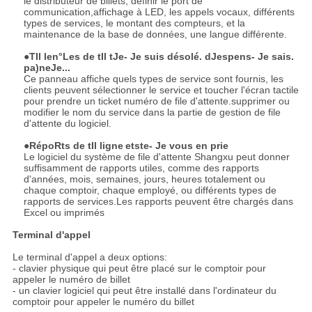
le distributeur de billets, définir le port de
communication,affichage à LED, les appels vocaux, différents
types de services, le montant des compteurs, et la
maintenance de la base de données, une langue différente.
●T
Il
le
n°
Le
s
de
t
Il
t
Je
- Je suis désolé.
d
Je
sp
e
n
s
- Je sais.
p
a)
n
e
Je...
Ce panneau affiche quels types de service sont fournis, les
clients peuvent sélectionner le service et toucher l'écran tactile
pour prendre un ticket numéro de file d'attente.supprimer ou
modifier le nom du service dans la partie de gestion de file
d'attente du logiciel.
●R
ép
o
R
t
s
de
t
Il
ligne
et
s
t
e
- Je vous en prie
Le logiciel du système de file d'attente Shangxu peut donner
suffisamment de rapports utiles, comme des rapports
d'années, mois, semaines, jours, heures totalement ou
chaque comptoir, chaque employé, ou différents types de
rapports de services.Les rapports peuvent être chargés dans
Excel ou imprimés
Terminal d'appel
Le terminal d'appel a deux options:
- clavier physique qui peut être placé sur le comptoir pour
appeler le numéro de billet
- un clavier logiciel qui peut être installé dans l'ordinateur du
comptoir pour appeler le numéro du billet