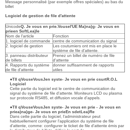
Message personnalisé (par exemple offres spéciales) au bas du
billet
Logiciel de gestion de file d'attente
Unicode
Q. Je vous en prie.
Vous
e
l'UE
M
a)
n
a)
g
- Je vous en
prie
e
n
S
o
f
t
Le
a)
le
Nom de l'article
Fonction
1. logiciel de commande
centre de communication du signal
2. logiciel de gestion
Les coutumiers ont mis en place le
système de file d'attente.
3. panneau distributeur
Prenez un billet de numéro de file
de billets
d'attente
4. Rapports du système
donner suffisamment de rapports
de file d'attente
utiles
●T
Il
q
Vous
e
Vous
Je
n
s
y
s
t
e
- Je vous en prie
c
sur
t
R.O.
L
Logiciel
Cette partie du logiciel est le centre de communication du
signal du système de file d'attente.
Moniteurs LCD ou plasma
sur protocole RS485, et diffusion vocale d'appels.
●T
Il
q
Vous
e
Vous
Je
n
s
y
s
t
e
- Je vous en prie
- Je vous en
prie
a)
n
a)
g
e
- Je vous en prie
En
s
de
t
Le
a)
R
e
Dans cette partie du logiciel, l'administrateur peut
habituellement configurer l'application du système de file
d'attente, comme: configurer le ticket de file d'attente émis par