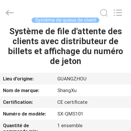
-
2026
Guangzhou
ShangXu
Technology
Système de queue de client
Co.,Ltd.
All
Rights
Système de file d'attente des
MAISON
Reserved.
Developed
clients avec distributeur de
by
ECER
PRODUITS
billets et affichage du numéro
de jeton
AU
SUJET
Lieu d'origine:
GUANGZHOU
DE
Nom de marque:
ShangXu
NOUS
Certification:
CE certificate
Numéro de modèle:
SX-QMS101
VISITE
D'USINE
Quantité de
1 ensemble