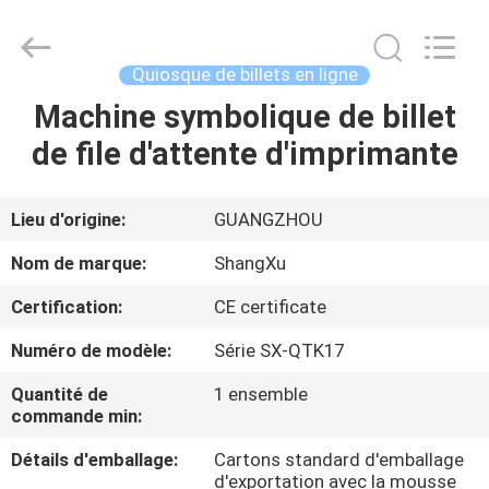
Guangzhou
ShangXu
Technology
Co.,Ltd.
All
Quiosque de billets en ligne
Rights
Reserved.
Developed
Machine symbolique de billet
MAISON
by
ECER
de file d'attente d'imprimante
PRODUITS
Lieu d'origine:
GUANGZHOU
AU
Nom de marque:
ShangXu
SUJET
Certification:
CE certificate
DE
Numéro de modèle:
Série SX-QTK17
NOUS
Quantité de
1 ensemble
commande min:
VISITE
Détails d'emballage:
Cartons standard d'emballage
D'USINE
d'exportation avec la mousse