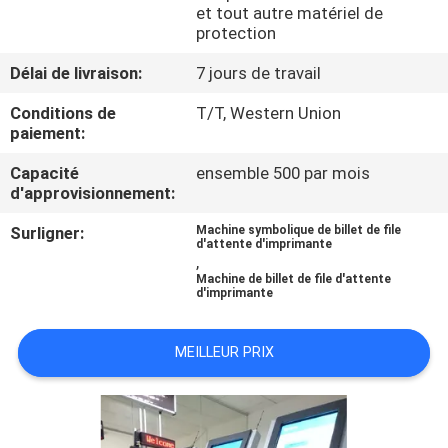
et tout autre matériel de
protection
CONTRÔLE
Délai de livraison:
7 jours de travail
DE
QUALITÉ
Conditions de
T/T, Western Union
paiement:
Capacité
ensemble 500 par mois
CONTACTEZ-
d'approvisionnement:
NOUS
Surligner:
Machine symbolique de billet de file
d'attente d'imprimante
,
NOUVELLES
Machine de billet de file d'attente
d'imprimante
DEMANDEZ
MEILLEUR PRIX
UNE
CITATION