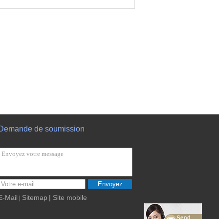
Demande de soumission
Envoyez
E-Mail
Sitemap
| Site mobile
|