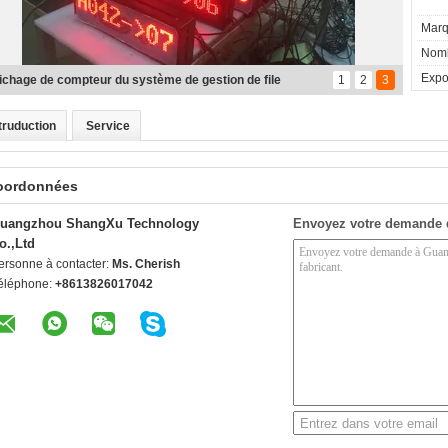
Marq
Nomb
Expor
hine de billet de système de gestion de file d'attente
1
2
3
truduction
Service
oordonnées
uangzhou ShangXu Technology
Envoyez votre demande 
o.,Ltd
ersonne à contacter:
Ms. Cherish
éléphone:
+8613826017042