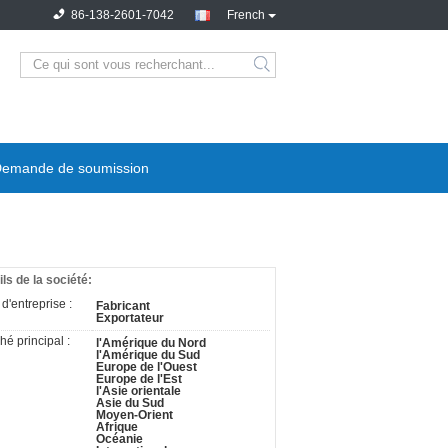
86-138-2601-7042
French
emande de soumission
ils de la société:
d'entreprise :
Fabricant
Exportateur
é principal :
l'Amérique du Nord
l'Amérique du Sud
Europe de l'Ouest
Europe de l'Est
l'Asie orientale
Asie du Sud
Moyen-Orient
Afrique
Océanie