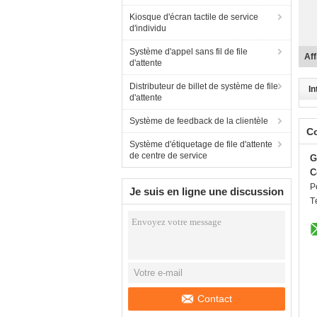
Kiosque d'écran tactile de service
d'individu
Système d'appel sans fil de file
Mac
d'attente
Distributeur de billet de système de file
In
d'attente
Système de feedback de la clientèle
C
Système d'étiquetage de file d'attente
de centre de service
G
C
P
Je suis en ligne une discussion
T
en ligne
Contact