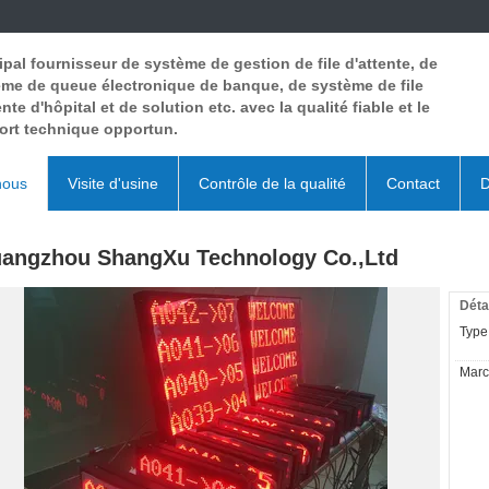
ipal fournisseur de système de gestion de file d'attente, de
me de queue électronique de banque, de système de file
ente d'hôpital et de solution etc. avec la qualité fiable et le
ort technique opportun.
nous
Visite d'usine
Contrôle de la qualité
Contact
D
angzhou ShangXu Technology Co.,Ltd
Déta
Type 
March