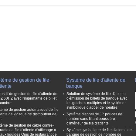
tème de gestion de file
Système de file d'attente de
ttente
banque
ositif de gestion de file d'attente de
Solution de système de file d'attente
Z 60HZ avec l'imprimante de billet
d'émission de billets de banque avec
nombre
les guichets multiples et le système
symbolique d'appel de nombre
tème de gestion automatique de file
ttente de kiosque de distributeur de
Système d'appel de 17 pouces de
et
nombre sans fil antipoussière
d'intérieur de file d'attente
tème de gestion de câble contre-
radio de file d'attente d'affichage à
Système symbolique de file d'attente de
staux liquides Qms de restaurant de
banque de gestion de nombre de