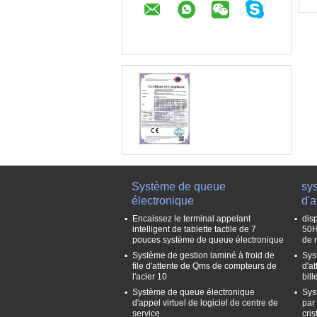
Système de queue
sys
électronique
d'a
Encaissez le terminal appelant
disp
intelligent de tablette tactile de 7
50H
pouces système de queue électronique
de 
Système de gestion laminé à froid de
Sys
file d'attente de Qms de compteurs de
d'a
l'acier 10
bill
Système de queue électronique
Sys
d'appel virtuel de logiciel de centre de
par 
service
cri