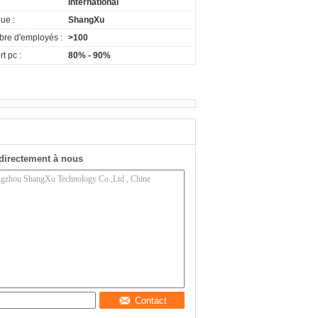
International
ue :
ShangXu
re d'employés :
>100
t pc :
80% - 90%
directement à nous
Contact